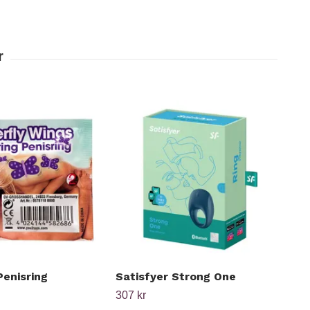
Penisring
Satisfyer Strong One
Man
307 kr
699