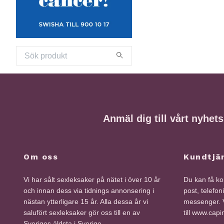
Anmäl dig till vårt nyhet
Om oss
Kundtjä
Vi har sålt sexleksaker på nätet i över 10 år
Du kan få kon
och innan dess via tidnings annonsering i
post, telefon
nästan ytterligare 15 år. Alla dessa år vi
messenger. V
salufört sexleksaker gör oss till en av
till www.cap
Sveriges äldsta i Sverige.