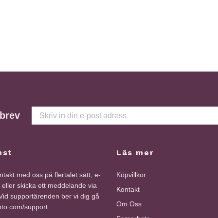
sbrev
nst
Läs mer
takt med oss på flertalet sätt, e-
Köpvillkor
i eller skicka ett meddelande via
Kontakt
id supportärenden ber vi dig gå
Om Oss
into.com/support