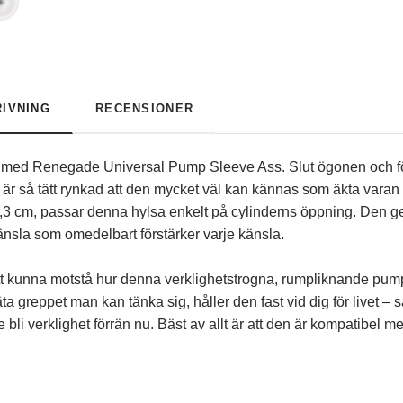
IVNING
RECENSIONER
 med Renegade Universal Pump Sleeve Ass. Slut ögonen och före
n är så tätt rynkad att den mycket väl kan kännas som äkta varan n
3 cm, passar denna hylsa enkelt på cylinderns öppning. Den ger
känsla som omedelbart förstärker varje känsla.
t kunna motstå hur denna verklighetstrogna, rumpliknande pumphy
täta greppet man kan tänka sig, håller den fast vid dig för livet 
e bli verklighet förrän nu. Bäst av allt är att den är kompatibel 