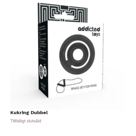
Kukring Dubbel
D
6
Tillfälligt slutsåld