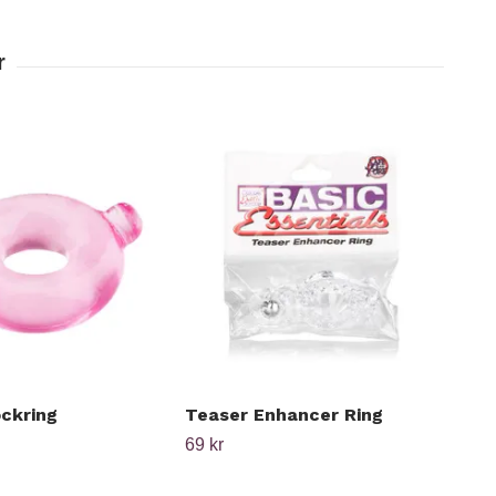
ockring
Teaser Enhancer Ring
Fle
69 kr
799