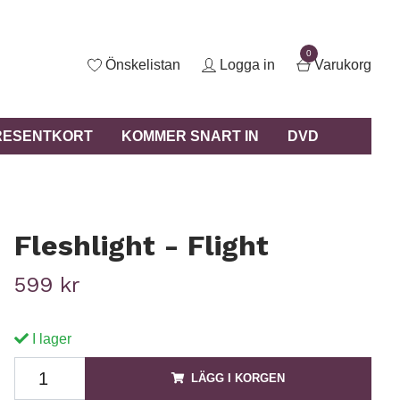
0
Önskelistan
Logga in
Varukorg
RESENTKORT
KOMMER SNART IN
DVD
Fleshlight - Flight
599 kr
I lager
LÄGG I KORGEN