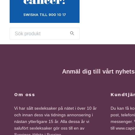
Anmäl dig till vårt nyhet
Om oss
Kundtjä
Vi har sålt sexleksaker på nätet i över 10 år
Du kan få kon
och innan dess via tidnings annonsering i
post, telefon
nästan ytterligare 15 år. Alla dessa år vi
messenger. V
salufört sexleksaker gör oss till en av
till www.cap
Sveriges äldsta i Sverige.