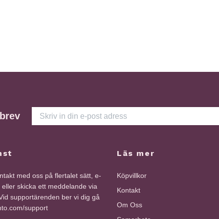
sbrev
nst
Läs mer
takt med oss på flertalet sätt, e-
Köpvillkor
i eller skicka ett meddelande via
Kontakt
id supportärenden ber vi dig gå
Om Oss
into.com/support