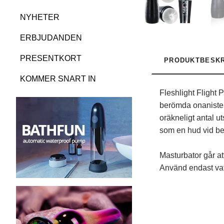
NYHETER
ERBJUDANDEN
PRESENTKORT
PRODUKTBESKR
KOMMER SNART IN
Fleshlight Flight 
berömda onanister 
oräkneligt antal u
som en hud vid ber
Masturbator går at
Använd endast vat