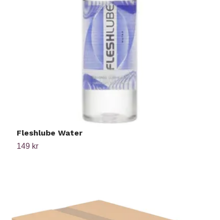
Fleshlube Water
p
149 kr
2