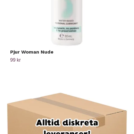
Pjur Woman Nude
M
99 kr
2