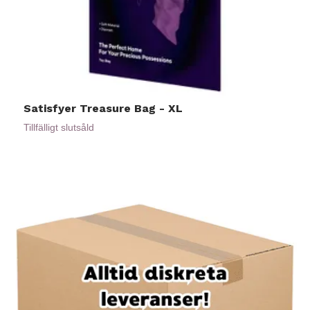
Satisfyer Treasure Bag - XL
P
2
Tillfälligt slutsåld