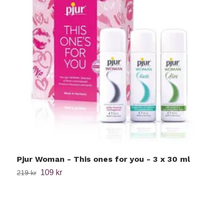
Pjur Woman - This ones for you - 3 x 30 ml
S
109 kr
1
219 kr