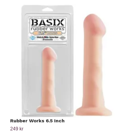
Rubber Works 6.5 Inch
D
249 kr
Ti