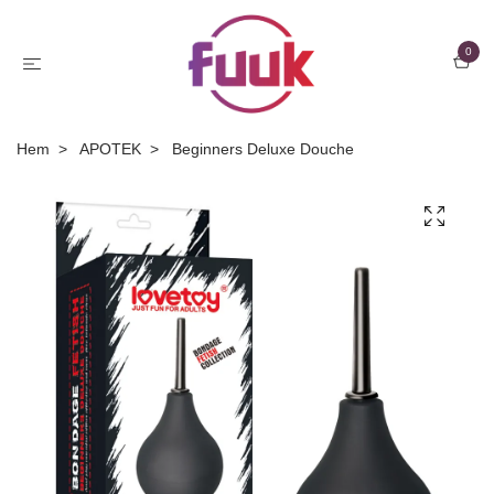
0
Hem
APOTEK
Beginners Deluxe Douche