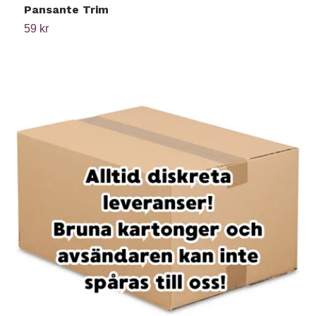
Pansante Trim
A
59 kr
1