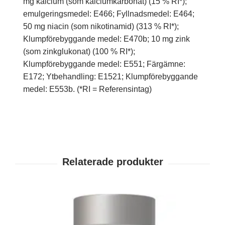
mg kalcium (som kalciumkarbonat) (15 % RI*);
emulgeringsmedel: E466; Fyllnadsmedel: E464;
50 mg niacin (som nikotinamid) (313 % RI*);
Klumpförebyggande medel: E470b; 10 mg zink
(som zinkglukonat) (100 % RI*);
Klumpförebyggande medel: E551; Färgämne:
E172; Ytbehandling: E1521; Klumpförebyggande
medel: E553b. (*RI = Referensintag)