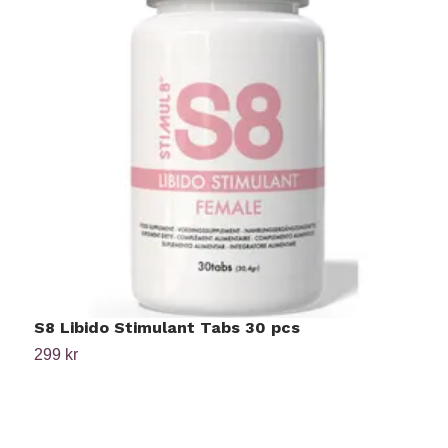
S8 Libido Stimulant Tabs 30 pcs
M
299 kr
8