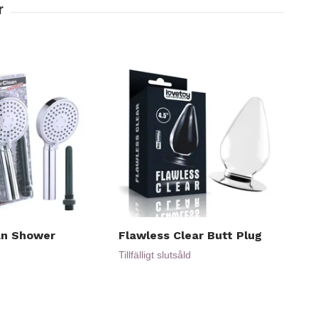
an Shower
Flawless Clear Butt Plug
XXL
259
Tillfälligt slutsåld