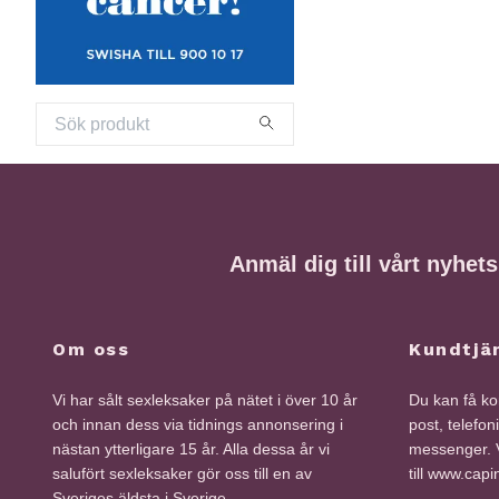
Anmäl dig till vårt nyhet
Om oss
Kundtjä
Vi har sålt sexleksaker på nätet i över 10 år
Du kan få kon
och innan dess via tidnings annonsering i
post, telefon
nästan ytterligare 15 år. Alla dessa år vi
messenger. V
salufört sexleksaker gör oss till en av
till www.cap
Sveriges äldsta i Sverige.