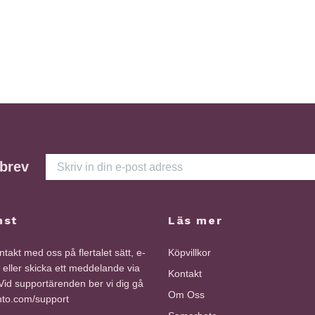
sbrev
nst
Läs mer
takt med oss på flertalet sätt, e-
Köpvillkor
i eller skicka ett meddelande via
Kontakt
id supportärenden ber vi dig gå
Om Oss
into.com/support