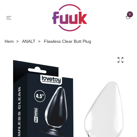
0
Hem
ANALT
Flawless Clear Butt Plug