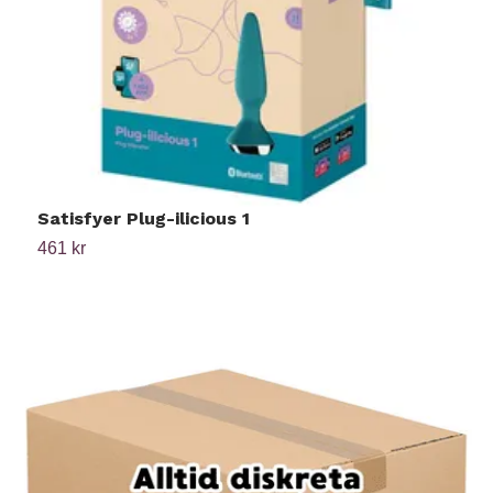
Satisfyer Plug-ilicious 1
W
461 kr
2