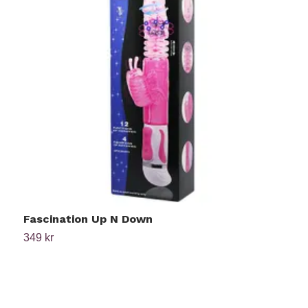
Fascination Up N Down
S
349 kr
1