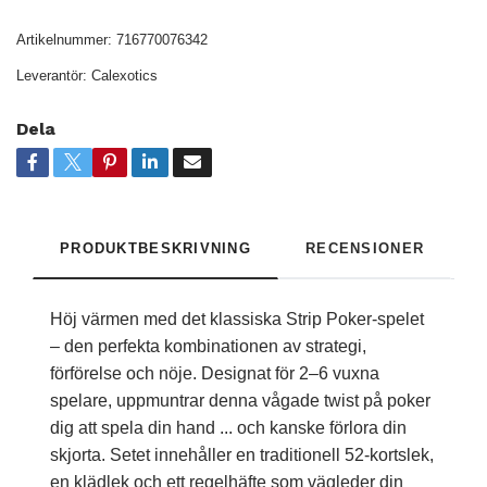
Artikelnummer:
716770076342
Leverantör:
Calexotics
Dela
PRODUKTBESKRIVNING
RECENSIONER
Höj värmen med det klassiska Strip Poker-spelet
– den perfekta kombinationen av strategi,
förförelse och nöje. Designat för 2–6 vuxna
spelare, uppmuntrar denna vågade twist på poker
dig att spela din hand ... och kanske förlora din
skjorta. Setet innehåller en traditionell 52-kortslek,
en klädlek och ett regelhäfte som vägleder din