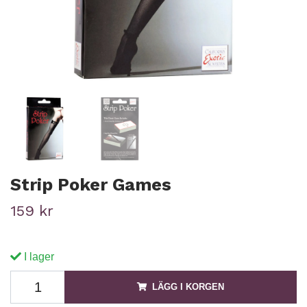
Strip Poker Games
159 kr
I lager
LÄGG I KORGEN