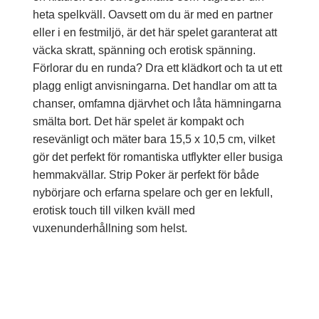
heta spelkväll. Oavsett om du är med en partner
eller i en festmiljö, är det här spelet garanterat att
väcka skratt, spänning och erotisk spänning.
Förlorar du en runda? Dra ett klädkort och ta ut ett
plagg enligt anvisningarna. Det handlar om att ta
chanser, omfamna djärvhet och låta hämningarna
smälta bort. Det här spelet är kompakt och
resevänligt och mäter bara 15,5 x 10,5 cm, vilket
gör det perfekt för romantiska utflykter eller busiga
hemmakvällar. Strip Poker är perfekt för både
nybörjare och erfarna spelare och ger en lekfull,
erotisk touch till vilken kväll med
vuxenunderhållning som helst.