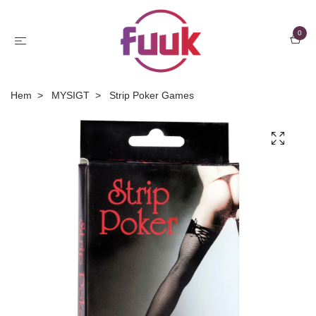
0
Hem
MYSIGT
Strip Poker Games