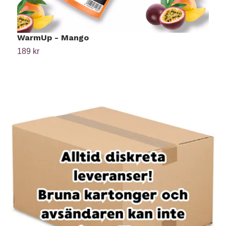
WarmUp - Mango
H
189 kr
1