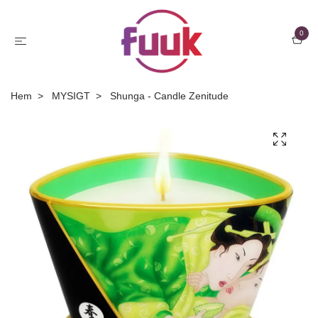
0
Hem
MYSIGT
Shunga - Candle Zenitude