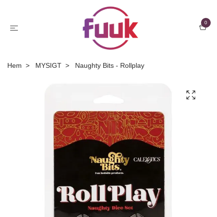
0
Hem
MYSIGT
Naughty Bits - Rollplay