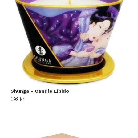
Shunga - Candle Libido
W
199 kr
1