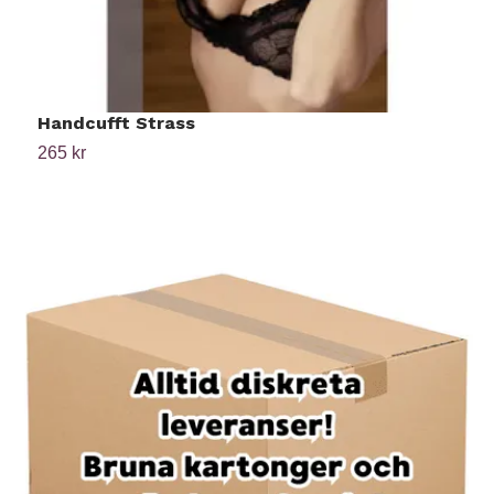
Handcufft Strass
B
265 kr
1