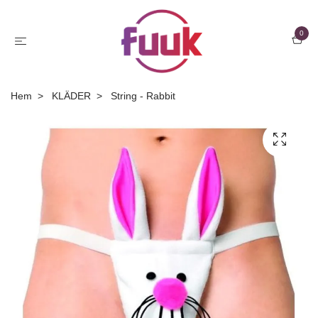
0
Hem
KLÄDER
String - Rabbit