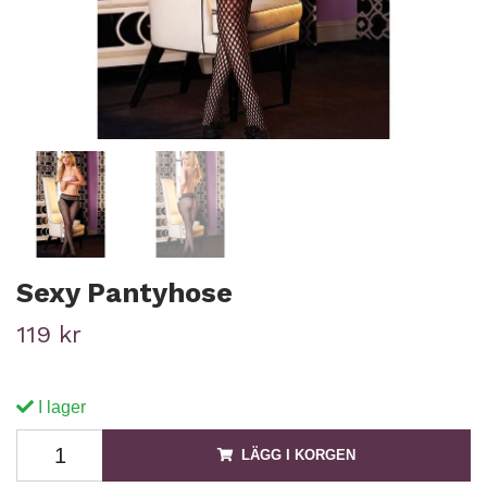
Sexy Pantyhose
119 kr
I lager
LÄGG I KORGEN