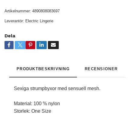
Artikelnummer:
4890808083697
Leverantör:
Electric Lingerie
Dela
PRODUKTBESKRIVNING
RECENSIONER
Sexiga strumpbyxor med sensuell mesh.
Material: 100 % nylon
Storlek: One Size