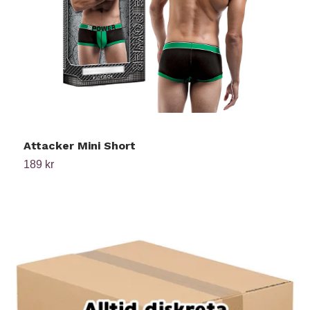
Attacker Mini Short
M
189 kr
1