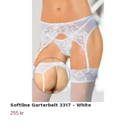
Softline Garterbelt 3317 - White
H
255 kr
4