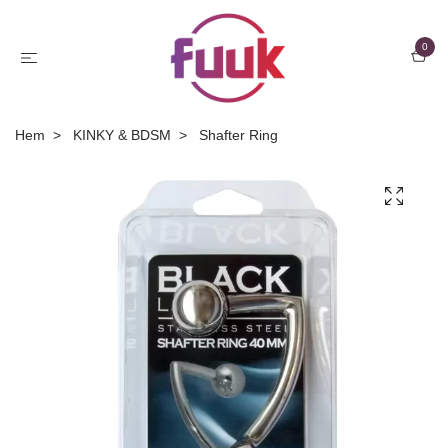
0
Hem
KINKY & BDSM
Shafter Ring