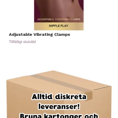
Adjustable Vibrating Clamps
W
1
Tillfälligt slutsåld