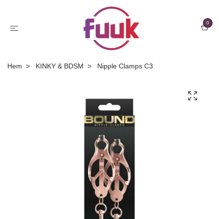
0
Hem
KINKY & BDSM
Nipple Clamps C3