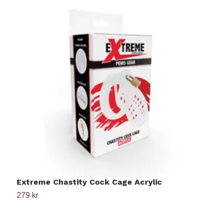
Extreme Chastity Cock Cage Acrylic
P
279 kr
9