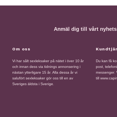
Anmäl dig till vårt nyhet
Om oss
Kundtjä
Vi har sålt sexleksaker på nätet i över 10 år
Du kan få kon
och innan dess via tidnings annonsering i
post, telefon
nästan ytterligare 15 år. Alla dessa år vi
messenger. V
salufört sexleksaker gör oss till en av
till www.cap
Sveriges äldsta i Sverige.