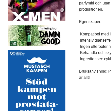
parfymfri och uta
produktionen.
Egenskaper:
Kompatibel med l
Intensiv glanseffe
Ingen efterpolering
Behandla och sk
Ingredienser: cykl
Bruksanvisning: Pr
är allt!