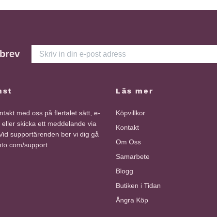
sbrev
nst
Läs mer
takt med oss på flertalet sätt, e-
Köpvillkor
i eller skicka ett meddelande via
Kontakt
id supportärenden ber vi dig gå
Om Oss
into.com/support
Samarbete
Blogg
Butiken i Tidan
Ångra Köp