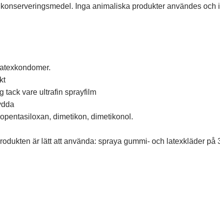
n konserveringsmedel. Inga animaliska produkter användes och 
atexkondomer.
kt
 tack vare ultrafin sprayfilm
ydda
opentasiloxan, dimetikon, dimetikonol.
odukten är lätt att använda: spraya gummi- och latexkläder på 3