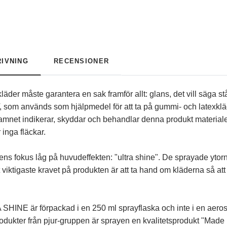
IVNING
RECENSIONER
äder måste garantera en sak framför allt: glans, det vill säga s
, som används som hjälpmedel för att ta på gummi- och latexk
amnet indikerar, skyddar och behandlar denna produkt materialet
 inga fläckar.
ns fokus låg på huvudeffekten: "ultra shine". De sprayade ytorna
 viktigaste kravet på produkten är att ta hand om kläderna så at
HINE är förpackad i en 250 ml sprayflaska och inte i en aero
odukter från pjur-gruppen är sprayen en kvalitetsprodukt "Made i