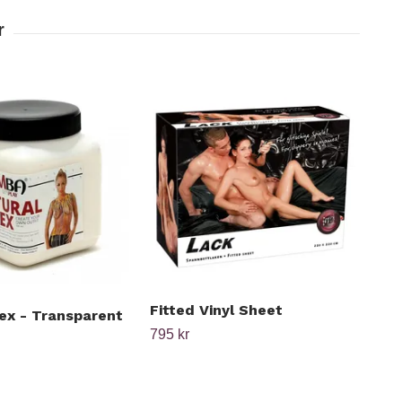
Fitted Vinyl Sheet
tex - Transparent
Wet
Be
795 kr
449