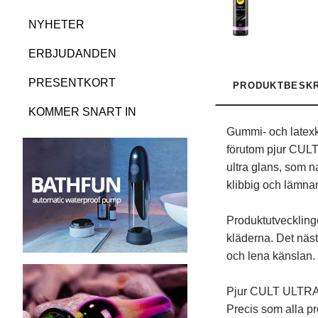
NYHETER
ERBJUDANDEN
PRESENTKORT
PRODUKTBESKR
KOMMER SNART IN
Gummi- och latexkl
förutom pjur CULT
ultra glans, som n
klibbig och lämnar
Produktutvecklinge
kläderna. Det näst
och lena känslan.
Pjur CULT ULTRA S
Precis som alla pr