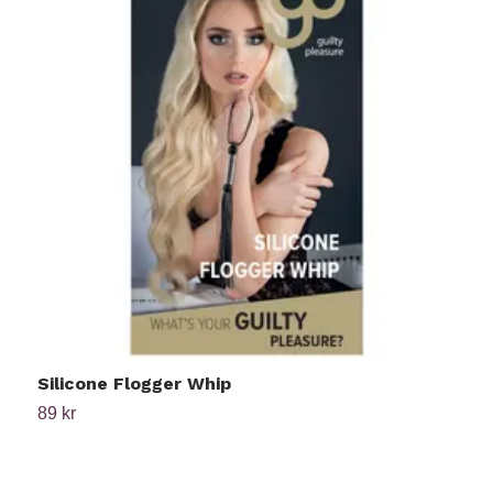
Silicone Flogger Whip
S
89 kr
4