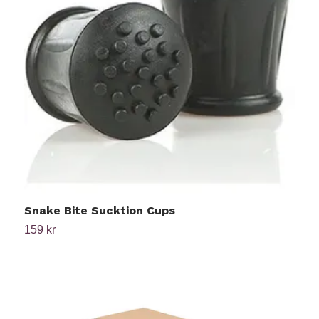
Snake Bite Sucktion Cups
B
159 kr
Ti