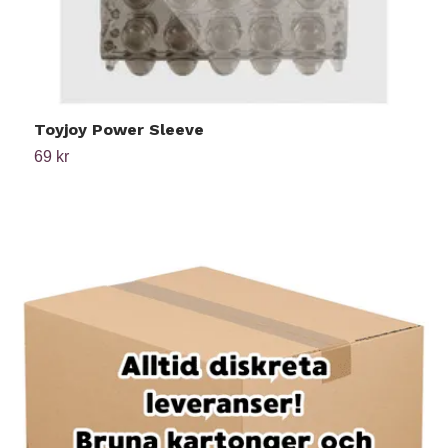
Toyjoy Power Sleeve
T
69 kr
5