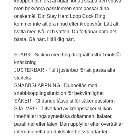
knappen och dra åt öglan för att skapa den snäva
men bekväma passformen som passar dina
önskemål. Din Stay Hard Loop Cock Ring
kommer inte att dra i hud eller kroppshår. Lätt att
tvätta med tvål och vatten. Du förtjänar bara det
bästa. Gå hårt. Håll dig hårt.
STARK - Silikon med hög draghållfasthet motstår
knäckning
JUSTERBAR - Fullt justerbar för att passa alla
storlekar
SNABBSLÄPPNING - Dubbellås med
snabbkopplingsfunktion för bekvämlighet
SÄKER - Glidande låsvulst för säker passform
SJÄLVRO - Tillverkad av kroppssäker silikon.
Innehåller inga syntetiska doftämnen, ftalater,
paraffiner eller latex. Den uppfyller eller överträffar
internationella produktsäkerhetsstandarder.