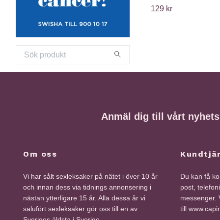
129 kr
Anmäl dig till vårt nyhet
Om oss
Kundtjä
Vi har sålt sexleksaker på nätet i över 10 år
Du kan få kon
och innan dess via tidnings annonsering i
post, telefon
nästan ytterligare 15 år. Alla dessa år vi
messenger. V
salufört sexleksaker gör oss till en av
till www.cap
Sveriges äldsta i Sverige.