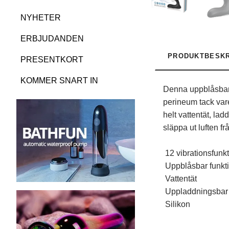
NYHETER
ERBJUDANDEN
PRODUKTBESKR
PRESENTKORT
KOMMER SNART IN
Denna uppblåsbara
perineum tack vare
helt vattentät, l
släppa ut luften f
12 vibrationsfunk
Uppblåsbar funkt
Vattentät
Uppladdningsbar
Silikon