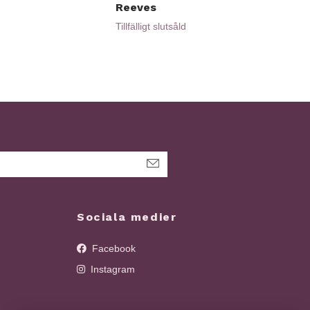
Reeves
Sy
799
Tillfälligt slutsåld
Sociala medier
Facebook
Instagram