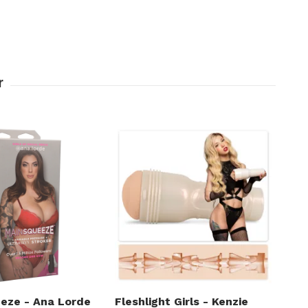
eze - Ana Lorde
Fleshlight Girls - Kenzie
Enh