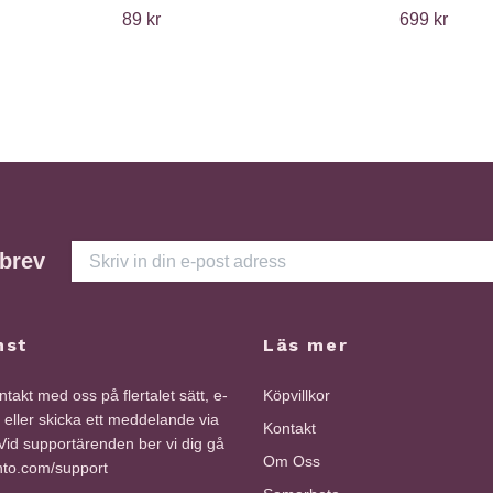
89 kr
699 kr
sbrev
nst
Läs mer
takt med oss på flertalet sätt, e-
Köpvillkor
i eller skicka ett meddelande via
Kontakt
id supportärenden ber vi dig gå
Om Oss
into.com/support