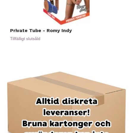
Private Tube - Romy Indy
P
Tillfälligt slutsåld
Ti