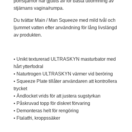
porrstjärnor har gjutits av för bästa utformning av
stjärnans vagina/rumpa.
Du tvättar Main / Man Squeeze med mild tvål och
ljummet vatten efter användning för lång livslängd
av produkten.
• Unikt texturerad ULTRASKYN masturbator med
hårt ytterfodral
• Naturtrogen ULTRASKYN värmer vid beröring
• Squeeze Plate tillåter användaren att kontrollera
trycket
• Ändlocket vrids för att justera sugstyrkan
• Påskruvad topp för diskret förvaring
• Demonteras helt för rengöring
• Ftalatfri, kroppssäker