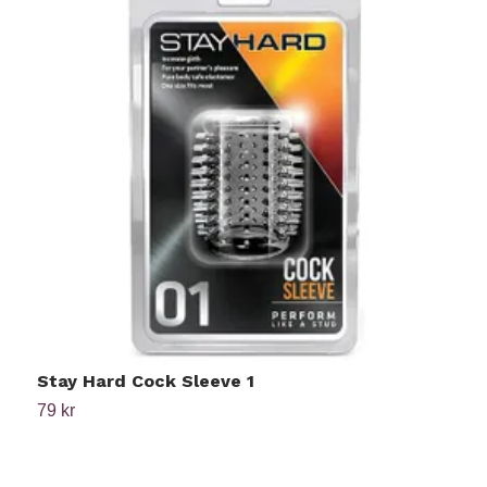
Stay Hard Cock Sleeve 1
P
79 kr
Ti