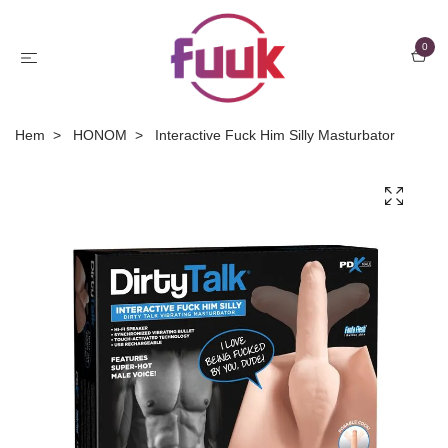
0
Hem
HONOM
Interactive Fuck Him Silly Masturbator