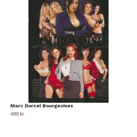
Marc Dorcel Bourgeoises
M
499 kr
4