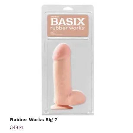
Rubber Works Big 7
R
349 kr
2