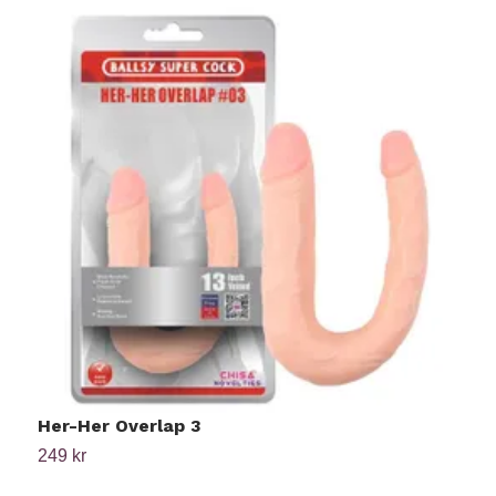
Her-Her Overlap 3
F
249 kr
2