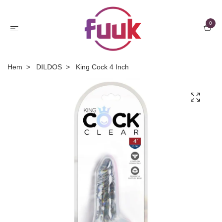
0
Hem
DILDOS
King Cock 4 Inch