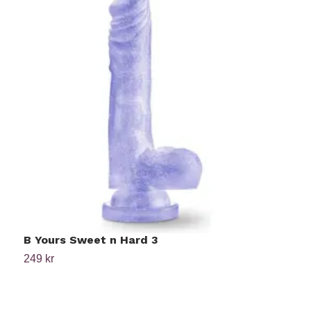
B Yours Sweet n Hard 3
K
249 kr
4